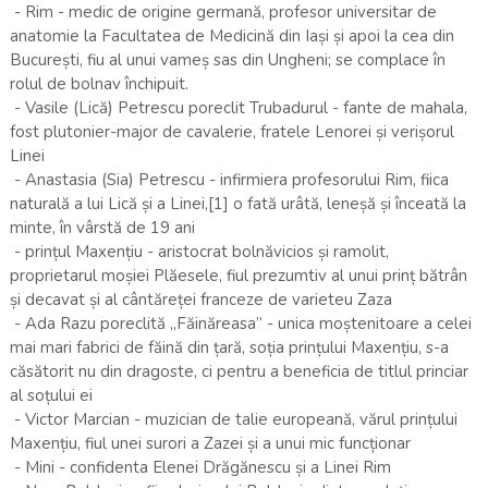
- Rim - medic de origine germană, profesor universitar de
anatomie la Facultatea de Medicină din Iași și apoi la cea din
București, fiu al unui vameș sas din Ungheni; se complace în
rolul de bolnav închipuit.
- Vasile (Lică) Petrescu poreclit Trubadurul - fante de mahala,
fost plutonier-major de cavalerie, fratele Lenorei și verișorul
Linei
- Anastasia (Sia) Petrescu - infirmiera profesorului Rim, fiica
naturală a lui Lică și a Linei,[1] o fată urâtă, leneșă și înceată la
minte, în vârstă de 19 ani
- prințul Maxențiu - aristocrat bolnăvicios și ramolit,
proprietarul moșiei Plăesele, fiul prezumtiv al unui prinț bătrân
și decavat și al cântăreței franceze de varieteu Zaza
- Ada Razu poreclită „Făinăreasa” - unica moștenitoare a celei
mai mari fabrici de făină din țară, soția prințului Maxențiu, s-a
căsătorit nu din dragoste, ci pentru a beneficia de titlul princiar
al soțului ei
- Victor Marcian - muzician de talie europeană, vărul prințului
Maxențiu, fiul unei surori a Zazei și a unui mic funcționar
- Mini - confidenta Elenei Drăgănescu și a Linei Rim