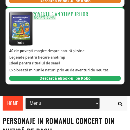
Descarcă eBook-ul pe Kobo
POVEȘTILE ANOTIMPURILOR
NOAPTE BUNĂ
40 de povești
magice despre natură și zâne.
Legende pentru fiecare anotimp
Ideal pentru ritualul de seară
Explorează minunile naturii prin 40 de aventuri de neuitat.
Descarcă eBook-ul pe Kobo
HOME
PERSONAJE IN ROMANUL CONCERT DIN