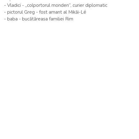
- Vladici - „colportorul monden”, curier diplomatic
- pictorul Greg - fost amant al Mikăi-Lé
- baba - bucătăreasa familiei Rim