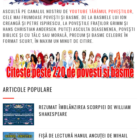
ASCULTĂ PE CANALUL NOSTRU DE
YOUTUBE TĂRÂMUL POVEȘTILOR
,
CELE MAI FRUMOASE POVEȘTI ȘI BASME. DE LA BASMELE LUI ION
CREANGĂ ȘI PETRE ISPIRESCU, LA POVEȘTILE FRAȚILOR GRIMM ȘI
HANS CHRISTIAN ANDERSEN. PUTEȚI ASCULTA DEASEMENEA, POVEȘTI
BIBLICE ȘI CU TÂLC SAU MORALĂ, PRECUM ȘI BASME CELEBRE ÎN
FORMAT SCURT, ÎN MAXIM UN MINUT DE CITIRE.
ARTICOLE POPULARE
REZUMAT ÎMBLÂNZIREA SCORPIEI DE WILLIAM
SHAKESPEARE
FIȘĂ DE LECTURĂ HANUL ANCUȚEI DE MIHAIL